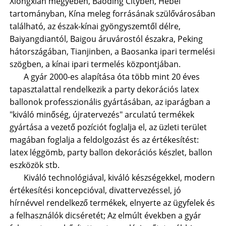
Xiongxian megyében, Baoding Cityben, Hebei
tartományban, Kína meleg forrásának szülővárosában
található, az észak-kínai gyöngyszemtől délre,
Baiyangdiantól, Baigou áruvárostól északra, Peking
hátországában, Tianjinben, a Baosanka ipari termelési
szögben, a kínai ipari termelés központjában.
A gyár 2000-es alapítása óta több mint 20 éves
tapasztalattal rendelkezik a party dekorációs latex
ballonok professzionális gyártásában, az iparágban a
"kiváló minőség, újratervezés" arculatú termékek
gyártása a vezető pozíciót foglalja el, az üzleti terület
magában foglalja a feldolgozást és az értékesítést:
latex léggömb, party ballon dekorációs készlet, ballon
eszközök stb.
Kiváló technológiával, kiváló készségekkel, modern
értékesítési koncepcióval, divattervezéssel, jó
hírnévvel rendelkező termékek, elnyerte az ügyfelek és
a felhasználók dicséretét; Az elmúlt években a gyár