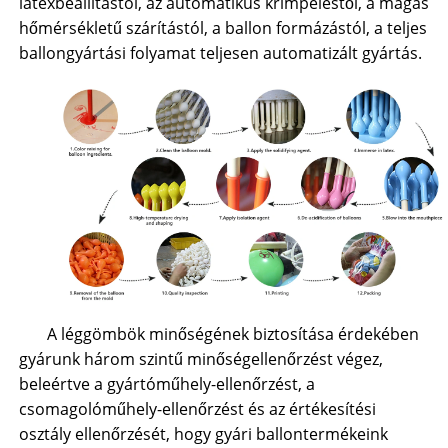
latexbeállítástól, az automatikus krimpeléstől, a magas
hőmérsékletű szárítástól, a ballon formázástól, a teljes
ballongyártási folyamat teljesen automatizált gyártás.
A léggömbök minőségének biztosítása érdekében
gyárunk három szintű minőségellenőrzést végez,
beleértve a gyártóműhely-ellenőrzést, a
csomagolóműhely-ellenőrzést és az értékesítési
osztály ellenőrzését, hogy gyári ballontermékeink