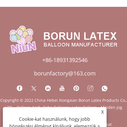
+86-18931392546
borunfactory@163.com
Copyright © 2022 China Hebei Xiongxian Borun Latex Products Co.,
LTD. - Balloon Arch, Bobo Balloons, Latex Balloon - Minden jog
X
fenntartva.
Cookie-kat használunk, hogy jobb
Links
Sitemap
RSS
XML
Adatvédelmi szabályzat
böngészési élményt kínáljunk, elemezzük a