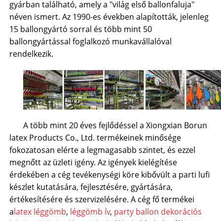
gyárban található, amely a "világ első ballonfaluja"
néven ismert. Az 1990-es években alapították, jelenleg
15 ballongyártó sorral és több mint 50
ballongyártással foglalkozó munkavállalóval
rendelkezik.
A több mint 20 éves fejlődéssel a Xiongxian Borun
latex Products Co., Ltd. termékeinek minősége
fokozatosan elérte a legmagasabb szintet, és ezzel
megnőtt az üzleti igény. Az igények kielégítése
érdekében a cég tevékenységi köre kibővült a parti lufi
készlet kutatására, fejlesztésére, gyártására,
értékesítésére és szervizelésére. A cég fő termékei
a
latex léggömb
,
léggömb ív
,
party ballon dekorációs