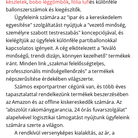
készletek
,
bobo léggömbök
,
fólia lufi
és különféle
ballonszerszámok és kiegészítők.
Ügyfeleink számára az "ipar és a kereskedelem
egyesítése" szolgáltatást nyújtjuk a "vezető minőség,
személyre szabott testreszabás" koncepciójával, és
kielégítjük az ügyfelek különféle partiballonokkal
kapcsolatos igényeit. A cég elkötelezett a "kiváló
minőségű, trendi dizájn, könnyen kezelhető" termékek
iránt. Minden link „szakmai felelősségteljes,
professzionális minőségellenőrzés” a termékek
népszerűsítése érdekében világszerte.
Számos exportpartner cégünk van, és több éves
tapasztalattal rendelkezünk termékek beszerzésében
az Amazon és az offline kiskereskedők számára. Az
"abszolút rakománygarancia, 24 órás fuvarszolgálat"
alapelvével logisztikai támogatást nyújtunk ügyfeleink
számára szerte a világon.
A rendkívül versenyképes kialakítás, az ár, a