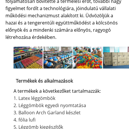
folyamatosan bővítette a termelési erőt, további nagy
figyelmet fordít a technológiára, jóindulatú vállalati
működési mechanizmust alakított ki. Üdvözöljük a
hazai és a tengerentúli együttműködést a kölcsönös
előnyök és a mindenki számára előnyös, ragyogó
létrehozása érdekében.
Termékek és alkalmazások
A termékek a következőket tartalmazzák:
1.
Latex léggömbök
2.
Léggömbök egyedi nyomtatása
3.
Balloon Arch Garland készlet
4.
fólia lufi
5. Léggömb kiegészítők