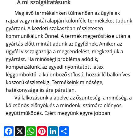
A mi szolgáltatásunk
Meglévő termékeinken túlmenően az ügyfelek
rajzai vagy mintái alapján különféle termékeket tudunk
gyártani. A kezdeti szakaszban részletesen
kommunikálunk Önnel. A termék megerősítése után a
gyártás előtt mintát adunk az ügyfélnek. Amikor az
ügyfél visszaigazolja a megrendelést, megkezdjük a
gyártást. Ha minőségi probléma adódik,
kompenzálunk, az egyedi nyomtatott latex
léggömböktől a különböző stílusú, hozzáillő balloníves
koszorúkészletekig. Termékeink minősége,
hatékonysága és ára páratlan.
Vállalkozásunk alapelve az őszinteség, a minőség, a
kölcsönös előnyök és a mindenki számára előnyös
együttműködés. Ezért megyünk egyre jobban
Facebook
X
WhatsApp
Pinterest
LinkedIn
Share