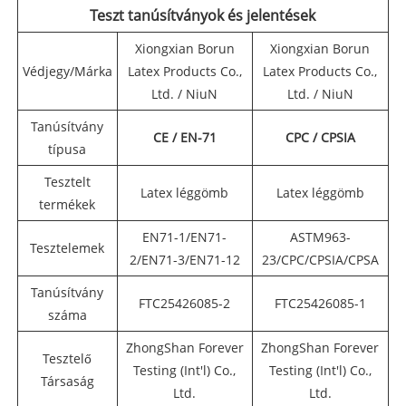
Teszt tanúsítványok és jelentések
Xiongxian Borun
Xiongxian Borun
Védjegy/Márka
Latex Products Co.,
Latex Products Co.,
Ltd. / NiuN
Ltd. / NiuN
Tanúsítvány
CE / EN-71
CPC / CPSIA
típusa
Tesztelt
Latex léggömb
Latex léggömb
termékek
EN71-1/EN71-
ASTM963-
Tesztelemek
2/EN71-3/EN71-12
23/CPC/CPSIA/CPSA
Tanúsítvány
FTC25426085-2
FTC25426085-1
száma
ZhongShan Forever
ZhongShan Forever
Tesztelő
Testing (Int'l) Co.,
Testing (Int'l) Co.,
Társaság
Ltd.
Ltd.