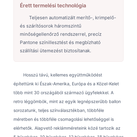
Érett termelési technológia
Teljesen automatizált merítő-, krimpelő-
és szárítósorok háromszintű
minőségellenőrző rendszerrel, precíz
Pantone színillesztést és megbízható
szállítási ütemezést biztosítanak.
Hosszú távú, kellemes együttműködést
építettünk ki Észak-Amerika, Európa és a Közel-Kelet
több mint 30 országából származó ügyfelekkel. A
retro léggömbök, mint az egyik legnépszerűbb ballon
sorozatunk, teljes színválasztékban, többféle
méretben és többféle csomagolási lehetőséggel is
elérhetők. Alapvető reklámméreteink közé tartozik az
5 hüvelykes, 10 hüvelykes, 12 hüvelykes, 18 hüvelykes