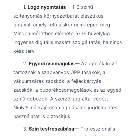
1.
Logó nyomtatás
— 1-6 színű
szitanyomás környezetbarát elasztikus
tintával, amely felfújáskor nem reped meg.
Minden méretben elérhető 5-36 hüvelykig.
Ingyenes digitális makett szolgáltatás, ha nincs
kész terv.
2.
Egyedi csomagolás
— Az opciók közé
tartoznak a szabványos OPP tasakok, a
vákuumzáras zacskók, a fejléckártyás
zacskók, a buborékcsomagolások és az egyedi
színű dobozok. A szerzői jog által védett
NiuN® márkájú csomagolásaink jogdíjmentes
használatát is biztosítjuk.
3.
Szín testreszabása
— Professzionális