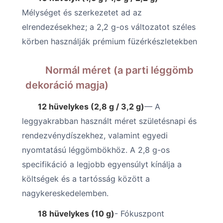
Mélységet és szerkezetet ad az
elrendezésekhez; a 2,2 g-os változatot széles
körben használják prémium füzérkészletekben
Normál méret (a parti léggömb
dekoráció magja)
12 hüvelykes (2,8 g / 3,2 g)
— A
leggyakrabban használt méret születésnapi és
rendezvénydíszekhez, valamint egyedi
nyomtatású léggömbökhöz. A 2,8 g-os
specifikáció a legjobb egyensúlyt kínálja a
költségek és a tartósság között a
nagykereskedelemben.
18 hüvelykes (10 g)
- Fókuszpont