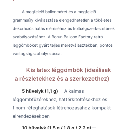
A megfelelő ballonméret és a megfelelő
grammsúly kiválasztása elengedhetetlen a tökéletes
dekorációs hatás eléréséhez és költségszerkezetének
szabályozásához. A Borun Balloon Factory retró
léggömböket gyárt teljes méretválasztékban, pontos
vastagságszabályozással.
Kis latex léggömbök (ideálisak
a részletekhez és a szerkezethez)
5 hüvelyk (1,1 g)
— Alkalmas
léggömbfüzérekhez, háttérkitöltésekhez és
finom réteghatások létrehozásához kompakt
elrendezésekben
10 hüvelyk (1,5 g / 1,8 g / 2,2 g)
—