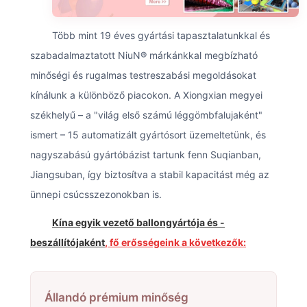
Több mint 19 éves gyártási tapasztalatunkkal és
szabadalmaztatott NiuN® márkánkkal megbízható
minőségi és rugalmas testreszabási megoldásokat
kínálunk a különböző piacokon. A Xiongxian megyei
székhelyű – a "világ első számú léggömbfalujaként"
ismert – 15 automatizált gyártósort üzemeltetünk, és
nagyszabású gyártóbázist tartunk fenn Suqianban,
Jiangsuban, így biztosítva a stabil kapacitást még az
ünnepi csúcsszezonokban is.
Kína egyik vezető ballongyártója és -
beszállítójaként
, fő erősségeink a következők:
Állandó prémium minőség