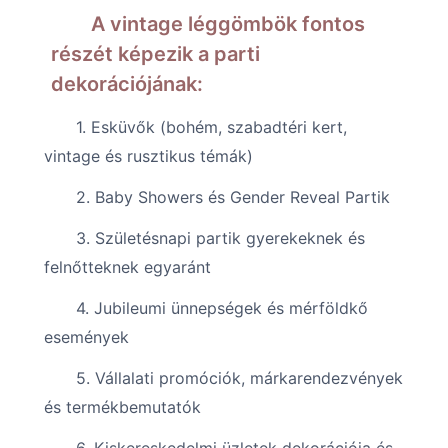
A vintage léggömbök fontos
részét képezik a parti
dekorációjának:
1. Esküvők (bohém, szabadtéri kert,
vintage és rusztikus témák)
2. Baby Showers és Gender Reveal Partik
3. Születésnapi partik gyerekeknek és
felnőtteknek egyaránt
4. Jubileumi ünnepségek és mérföldkő
események
5. Vállalati promóciók, márkarendezvények
és termékbemutatók
6. Kiskereskedelmi üzletek dekorációja és