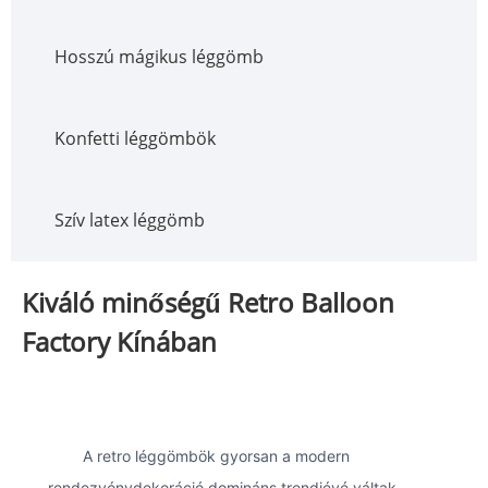
Hosszú mágikus léggömb
Konfetti léggömbök
Szív latex léggömb
Kiváló minőségű Retro Balloon
Factory Kínában
A retro léggömbök gyorsan a modern
rendezvénydekoráció domináns trendjévé váltak,