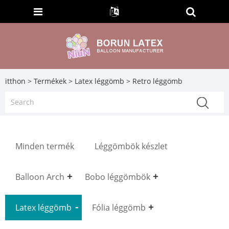
itthon
>
Termékek
>
Latex léggömb
> Retro léggömb
Minden termék
Léggömbök készlet
Balloon Arch
Bobo léggömbök
Latex léggömb
Fólia léggömb