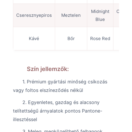
Midnight
Cseres
Cseresznyepiros
Meztelen
Blue
róz
Kávé
Bőr
Rose Red
Sand
Szín jellemzők:
1. Prémium gyártási minőség csíkozás
vagy foltos elszíneződés nélkül
2. Egyenletes, gazdag és alacsony
telítettségű árnyalatok pontos Pantone-
illesztéssel
3. Meleg, megközelíthető felhangok,