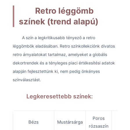
Retro léggömb
színek (trend alapú)
A szín a legkritikusabb tényező a retro
léggömbök eladásában. Retro színkollekciónk divatos
retro árnyalatokat tartalmaz, amelyeket a globális
dekortrendek és a tényleges piaci értékesítési adatok
alapján fejlesztettünk ki, nem pedig önkényes
színválasztást.
Legkeresettebb színek:
Poros
Vi
Bézs
Mustársárga
rózsaszín
far