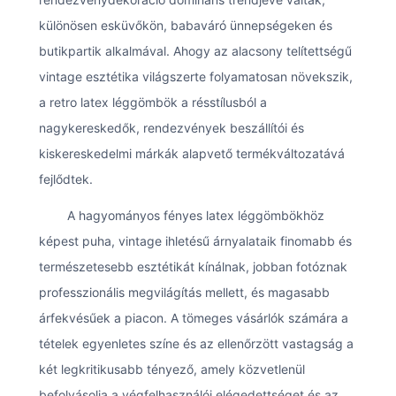
különösen esküvőkön, babaváró ünnepségeken és
butikpartik alkalmával. Ahogy az alacsony telítettségű
vintage esztétika világszerte folyamatosan növekszik,
a retro latex léggömbök a résstílusból a
nagykereskedők, rendezvények beszállítói és
kiskereskedelmi márkák alapvető termékváltozatává
fejlődtek.
A hagyományos fényes latex léggömbökhöz
képest puha, vintage ihletésű árnyalataik finomabb és
természetesebb esztétikát kínálnak, jobban fotóznak
professzionális megvilágítás mellett, és magasabb
árfekvésűek a piacon. A tömeges vásárlók számára a
tételek egyenletes színe és az ellenőrzött vastagság a
két legkritikusabb tényező, amely közvetlenül
befolyásolja a végfelhasználói elégedettséget és az