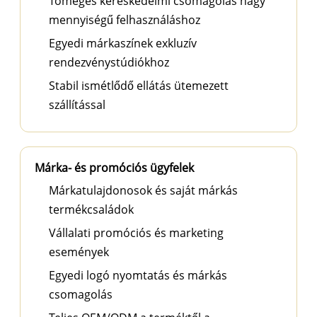
Tömeges kereskedelmi csomagolás nagy
mennyiségű felhasználáshoz
Egyedi márkaszínek exkluzív
rendezvénystúdiókhoz
Stabil ismétlődő ellátás ütemezett
szállítással
Márka- és promóciós ügyfelek
Márkatulajdonosok és saját márkás
termékcsaládok
Vállalati promóciós és marketing
események
Egyedi logó nyomtatás és márkás
csomagolás