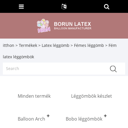
itthon
>
Termékek
>
Latex léggömb
>
Fémes léggömb
> Fém
latex léggömbök
Minden termék
Léggömbök készlet
Balloon Arch
Bobo léggömbök