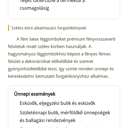
Teljes OEM/ODM a terméktől a
csomagolásig
Széles körű alkalmazási forgatókönyvek
A fém latex léggömböket prémium fényvisszaverő
felületük miatt széles körben használják. A
hagyományos léggömbökhöz képest a fényes fémes
felület a dekorációkat előkelőbbé és szemet
gyönyörködtetőbbé teszi, így szinte minden ünnepi és
kereskedelmi bemutató forgatókönyvhöz alkalmas.
Ünnepi események
Esküvők, eljegyzési bulik és esküvők
Születésnapi bulik, mérföldkő ünnepségek
és ballagási rendezvények