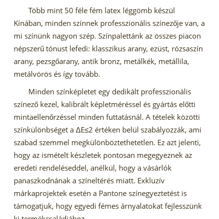
Több mint 50 féle fém latex léggömb készül
Kínában, minden színnek professzionális színezője van, a
mi színünk nagyon szép. Színpalettánk az összes piacon
népszerű tónust lefedi: klasszikus arany, ezüst, rózsaszín
arany, pezsgőarany, antik bronz, metálkék, metállila,
metálvörös és így tovább.
Minden színképletet egy dedikált professzionális
színező kezel, kalibrált képletméréssel és gyártás előtti
mintaellenőrzéssel minden futtatásnál. A tételek közötti
színkülönbséget a ΔE≤2 értéken belül szabályozzák, ami
szabad szemmel megkülönböztethetetlen. Ez azt jelenti,
hogy az ismételt készletek pontosan megegyeznek az
eredeti rendeléseddel, anélkül, hogy a vásárlók
panaszkodnának a színeltérés miatt. Exkluzív
márkaprojektek esetén a Pantone színegyeztetést is
támogatjuk, hogy egyedi fémes árnyalatokat fejlesszünk
ki termékcsaládjához.