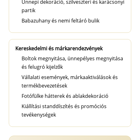
Ünnepi dekoráció, szilveszteri és karácsonyi
partik
Babazuhany és nemi feltáró bulik
Kereskedelmi és márkarendezvények
Boltok megnyitása, ünnepélyes megnyitása
és felugró kijelzők
Vállalati események, márkaaktiválások és
termékbevezetések
Fotófülke hátterek és ablakdekoráció
Kiállítási standdíszítés és promóciós
tevékenységek