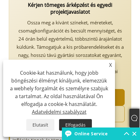
Kérjen tömeges árképzést és egyedi
projektjavaslatot
Ossza meg a kívánt színeket, méreteket,
csomagkonfigurációt és becsült mennyiséget, és
24 órán belül egyértelmű, többszintű árajánlatot
küldünk. Támogatjuk a kis próbarendeléseket és a
nagy, hosszú távú gyártási sorozatokat egyaránt,
dedikált számlatámogatással, ingyenes
X
mintaszolgáltatással és teljes körű logisztikai
Cookie-kat használunk, hogy jobb
megoldásokkal minden partner számára.
böngészési élményt kínáljunk, elemezzük
a webhely forgalmát és személyre szabjuk
a tartalmat. Az oldal használatával Ön
Tömeges megkeresés küldése
elfogadja a cookie-k használatát.
Adatvédelmi szabályzat
Chat a WhatsApp-on keresztül
Elutasít
Elfogadás
Online Service