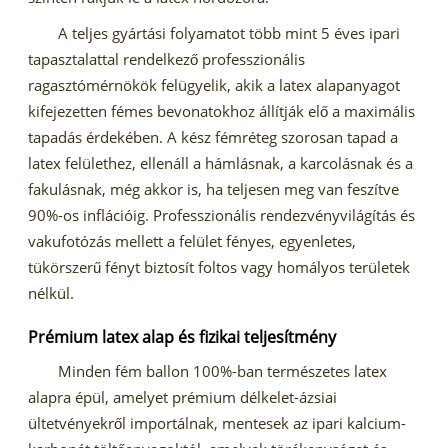
A teljes gyártási folyamatot több mint 5 éves ipari
tapasztalattal rendelkező professzionális
ragasztómérnökök felügyelik, akik a latex alapanyagot
kifejezetten fémes bevonatokhoz állítják elő a maximális
tapadás érdekében. A kész fémréteg szorosan tapad a
latex felülethez, ellenáll a hámlásnak, a karcolásnak és a
fakulásnak, még akkor is, ha teljesen meg van feszítve
90%-os inflációig. Professzionális rendezvényvilágítás és
vakufotózás mellett a felület fényes, egyenletes,
tükörszerű fényt biztosít foltos vagy homályos területek
nélkül.
Prémium latex alap és fizikai teljesítmény
Minden fém ballon 100%-ban természetes latex
alapra épül, amelyet prémium délkelet-ázsiai
ültetvényekről importálnak, mentesek az ipari kalcium-