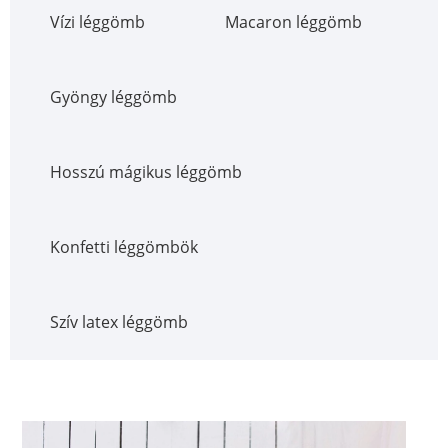
Vízi léggömb
Macaron léggömb
Gyöngy léggömb
Hosszú mágikus léggömb
Konfetti léggömbök
Szív latex léggömb