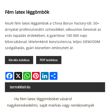
Fém latex léggömbök
NiuN fém latex léggömbök a China Borun Factory-tól. 50+
árnyalat professzionális színezőkkel, vákuumos bevonat az
erős tapadás érdekében, 4 gyártósor 100 000 napi
kibocsátással, tételenkénti konzisztencia, teljes OEM/ODM
szolgáltatás, gyári közvetlen ömlesztett ár.
Kérdés küldése
PDF letöltése
Facebook
X
WhatsApp
Pinterest
LinkedIn
Share
termékleírás
Ha fém latex léggömböket vásárol
nagykereskedelmi, saját márkás vagy rendezvények