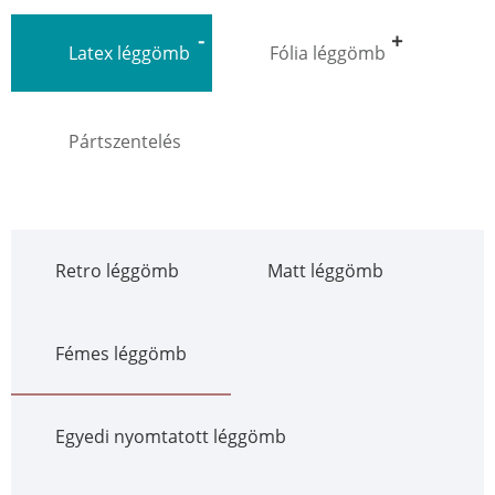
Latex léggömb
Fólia léggömb
Pártszentelés
Retro léggömb
Matt léggömb
Fémes léggömb
Egyedi nyomtatott léggömb