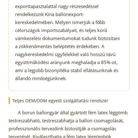
exporttapasztalattal nagy részesedéssel
rendelkezünk Kína ballonexport-
kereskedelmében. Mélyen ismerjük a főbb
célországok importszabályait, és teljes körű
vámkezelési dokumentumokat tudunk biztosítani
a zökkenőmentes beléptetés érdekében. A
nagykereskedelmi ügyfelekkel való hosszú távú
együttműködési arányunk meghaladja a 85%-ot,
ami a legjobb bizonyítéka stabil ellátásunknak és
állandó minőségünknek.
Teljes OEM/ODM egyedi szolgáltatási rendszer
A borun ballongyár által gyártott fém latex léggömb
testreszabható, testreszabhatja a ballon csomagolását,
professzionális tervezőink biztosítják a csomagolás
tervezését. Kiválaszthatja a fém latex léggömbök