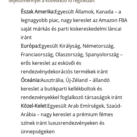
teljesítménnyel a következő fő régiókban:
Észak Amerika:
Egyesült Államok, Kanada – a
legnagyobb piac, nagy kereslet az Amazon FBA
saját márkás és parti kiskereskedelmi láncai
iránt
Európa:
Egyesült Királyság, Németország,
Franciaország, Olaszország, Spanyolország –
erős kereslet az esküvői és
rendezvénydekorációs termékek iránt
Óceánia:
Ausztrália, Új-Zéland – állandó
kereslet a butikparti kellékboltok és
rendezvényekkel foglalkozó társaságok iránt
Közel-Kelet:
Egyesült Arab Emírségek, Szaúd-
Arábia – nagy kereslet a prémium fémes
színek iránt luxusrendezvényeken és
ünnepségeken