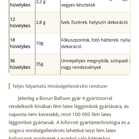
2,2 g
hüvelykes
vegyes készletek
12
2,8 g
Ívek, füzérek, helyszín dekoráció
hüvelykes
18
Fókuszpontok, fotó hátterek, nyilatkoz
10g
hüvelykes
dekoráció
36
Ünnepélyes megnyitók, színpadi deko
35g
hüvelykes
nagy rendezvények
Teljes folyamatú minőségellenőrzési rendszer
Jelenleg a Borun Balloon gyár 4 gyártósorral
rendelkezik Kínában fém latex léggömbök gyártására, és
naponta nem kevesebb, mint 100 000 fém latex
léggömböt gyártanak. A kiforrott gyártástechnológia és a
szigorú minőségellenőrzés lehetővé teszi fém latex
ballonjaink minőségét a gyárból való kilépéskor