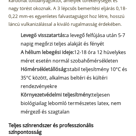
karbonát töltőanyagoktól, amelyek törékenységet és
nagy törést okoznak. A 3 lépcsős bemerítési eljárás 0,18-
0,22 mm-es egyenletes falvastagságot hoz létre, hosszú
láncú vulkanizálással a kiváló rugalmasság érdekében.
Levegő visszatartás:
a levegő felfújása után 5-7
napig megőrzi teljes alakját és fényét
A hélium lebegési ideje:
12-18 óra 12 hüvelykes
méret esetén normál szobahőmérsékleten
Hőmérsékletállóság:
stabil teljesítmény 10°C és
35°C között, alkalmas beltéri és kültéri
rendezvényekre
Környezetvédelmi teljesítmény:
teljesen
biológiailag lebomló természetes latex, nem
mérgező és szagtalan
Teljes színrendszer és professzionális
színpontosság