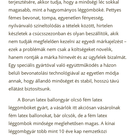
terjesztésére, akkor tudja, hogy a minőségi léc sokkal
magasabb, mint a hagyományos léggömböké. Pettyes
fémes bevonat, tompa, egyenetlen fényesség,
nyilvánvaló színeltolódás a tételek között, hirtelen
készletek a csúcsszezonban és olyan beszállítók, akik
nem tudják megfelelően kezelni az egyedi márkajelzést –
ezek a problémák nem csak a költségeket növelik,
hanem rontják a márka hírnevét és az ügyfelek bizalmát.
Egy speciális gyártóval való együttműködés a házon
belüli bevonatolási technológiával az egyetlen módja
annak, hogy állandó minőséget és stabil, hosszú távú
ellátást biztosítsunk.
A Borun latex ballongyár olcsó fém latex
léggömböket gyárt, a vásárlók itt akciósan vásárolnak
fém latex ballonokat, bár olcsók, de a fém latex
léggömbök minősége meglehetősen magas. A kínai
léggömbgyár több mint 10 éve kap nemzetközi