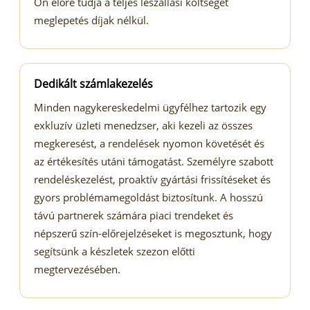
Ön előre tudja a teljes leszállási költséget
meglepetés díjak nélkül.
Dedikált számlakezelés
Minden nagykereskedelmi ügyfélhez tartozik egy
exkluzív üzleti menedzser, aki kezeli az összes
megkeresést, a rendelések nyomon követését és
az értékesítés utáni támogatást. Személyre szabott
rendeléskezelést, proaktív gyártási frissítéseket és
gyors problémamegoldást biztosítunk. A hosszú
távú partnerek számára piaci trendeket és
népszerű szín-előrejelzéseket is megosztunk, hogy
segítsünk a készletek szezon előtti
megtervezésében.