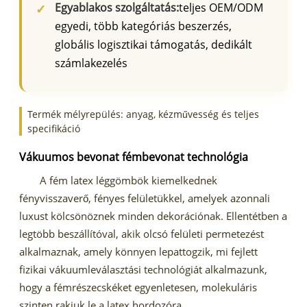
Egyablakos szolgáltatás:
teljes OEM/ODM
egyedi, több kategóriás beszerzés,
globális logisztikai támogatás, dedikált
számlakezelés
Termék mélyrepülés: anyag, kézművesség és teljes
specifikáció
Vákuumos bevonat fémbevonat technológia
A fém latex léggömbök kiemelkednek
fényvisszaverő, fényes felületükkel, amelyek azonnali
luxust kölcsönöznek minden dekorációnak. Ellentétben a
legtöbb beszállítóval, akik olcsó felületi permetezést
alkalmaznak, amely könnyen lepattogzik, mi fejlett
fizikai vákuumleválasztási technológiát alkalmazunk,
hogy a fémrészecskéket egyenletesen, molekuláris
szinten rakjuk le a latex hordozóra.