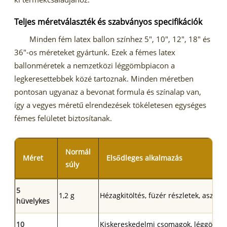
Teljes méretválaszték és szabványos specifikációk
Minden fém latex ballon színhez 5", 10", 12", 18" és
36"-os méreteket gyártunk. Ezek a fémes latex
ballonméretek a nemzetközi léggömbpiacon a
legkeresettebbek közé tartoznak. Minden méretben
pontosan ugyanaz a bevonat formula és színalap van,
így a vegyes méretű elrendezések tökéletesen egységes
fémes felületet biztosítanak.
Normál
Méret
Elsődleges alkalmazás
súly
5
1,2 g
Hézagkitöltés, füzér részletek, asztald
hüvelykes
10
Kiskereskedelmi csomagok, léggömbc