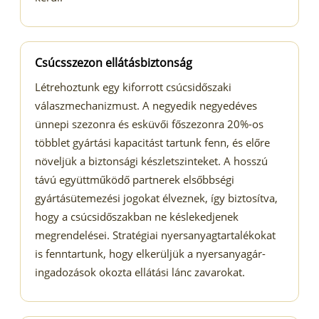
Csúcsszezon ellátásbiztonság
Létrehoztunk egy kiforrott csúcsidőszaki
válaszmechanizmust. A negyedik negyedéves
ünnepi szezonra és esküvői főszezonra 20%-os
többlet gyártási kapacitást tartunk fenn, és előre
növeljük a biztonsági készletszinteket. A hosszú
távú együttműködő partnerek elsőbbségi
gyártásütemezési jogokat élveznek, így biztosítva,
hogy a csúcsidőszakban ne késlekedjenek
megrendelései. Stratégiai nyersanyagtartalékokat
is fenntartunk, hogy elkerüljük a nyersanyagár-
ingadozások okozta ellátási lánc zavarokat.