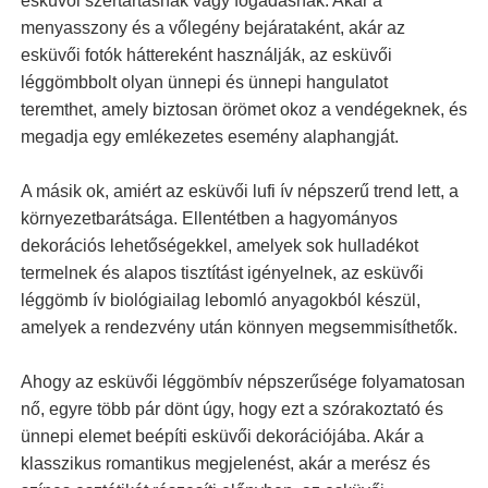
esküvői szertartásnak vagy fogadásnak. Akár a
menyasszony és a vőlegény bejárataként, akár az
esküvői fotók háttereként használják, az esküvői
léggömbbolt olyan ünnepi és ünnepi hangulatot
teremthet, amely biztosan örömet okoz a vendégeknek, és
megadja egy emlékezetes esemény alaphangját.
A másik ok, amiért az esküvői lufi ív népszerű trend lett, a
környezetbarátsága. Ellentétben a hagyományos
dekorációs lehetőségekkel, amelyek sok hulladékot
termelnek és alapos tisztítást igényelnek, az esküvői
léggömb ív biológiailag lebomló anyagokból készül,
amelyek a rendezvény után könnyen megsemmisíthetők.
Ahogy az esküvői léggömbív népszerűsége folyamatosan
nő, egyre több pár dönt úgy, hogy ezt a szórakoztató és
ünnepi elemet beépíti esküvői dekorációjába. Akár a
klasszikus romantikus megjelenést, akár a merész és