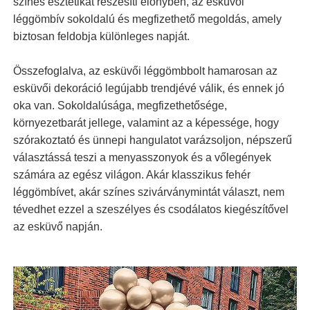
színes esztétikát részesíti előnyben, az esküvői
léggömbív sokoldalú és megfizethető megoldás, amely
biztosan feldobja különleges napját.
Összefoglalva, az esküvői léggömbbolt hamarosan az
esküvői dekoráció legújabb trendjévé válik, és ennek jó
oka van. Sokoldalúsága, megfizethetősége,
környezetbarát jellege, valamint az a képessége, hogy
szórakoztató és ünnepi hangulatot varázsoljon, népszerű
választássá teszi a menyasszonyok és a vőlegények
számára az egész világon. Akár klasszikus fehér
léggömbívet, akár színes szivárványmintát választ, nem
tévedhet ezzel a szeszélyes és csodálatos kiegészítővel
az esküvő napján.