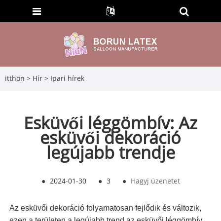
itthon
>
Hír
>
Ipari hírek
Esküvői léggömbív: Az
esküvői dekoráció
legújabb trendje
●
2024-01-30
●
3
●
Hagyj üzenetet
Az esküvői dekoráció folyamatosan fejlődik és változik,
ezen a területen a legújabb trend az esküvői léggömbív.