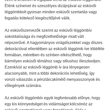
Élénk színeivel és szeszélyes dizájnjával az esküvői
léggömbbolt gyorsan minden esküvői szertartás vagy
fogadás kötelező kiegészítőjévé válik.
Az esküvőszervezők szerint az esküvői léggömbív
sokoldalúsága és megfizethetősége miatt vált
népszerűvé. A hagyományos virágdíszekkel vagy díszes
dekorációval ellentétben az esküvői léggömb íve többféle
formában, méretben és színben elkészíthető, hogy
bármilyen esküvői témához vagy stílushoz illeszkedjen.
Ezenkívül az esküvői léggömb ív ára lényegesen
alacsonyabb, mint a többi dekorációs lehetőség, így
vonzó választás a pénztárcakímélő menyasszonyok és
vőlegények számára.
Az esküvői léggömbív egyik legfontosabb előnye, hogy
egy kis könnyedséget és vidámságot kölcsönöz az