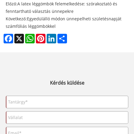
Előző:
A latex léggömbök felemelkedése: szórakoztató és
fenntartható választás ünnepekre
Következő:
Egyedülálló módon ünnepelheti születésnapját
számfóliás léggömbökkel
Facebook
X
WhatsApp
Pinterest
LinkedIn
Share
Kérdés küldése