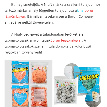
Itt megismételjük: A NiuN márka a szellemi tulajdonhoz
tartozó márka, amely független tulajdonosa a
kínai
borun
léggömbgyár
. Bármilyen tevékenység a Borun Company
engedélye nélkül törvénytelen.
A NiuN védjegyet a tulajdonában lévő kétféle
csomagolózsákra nyomtatják
Borun léggömbgyár
. A
csomagolótasakok szellemi tulajdonjogait a különböző
régiókban törvény védi!