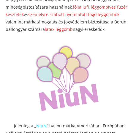
minőségbiztosítására használnak,
fólia lufi
,
léggömbíves füzér
készletek
és
személyre szabott nyomtatott logó léggömbök
,
valamint márkatámogatás és jogvédelem biztosítása a Borun
ballongyár számára
latex léggömb
nagykereskedők.
Jelenleg a „
NiuN
” ballon márka Amerikában, Európában,