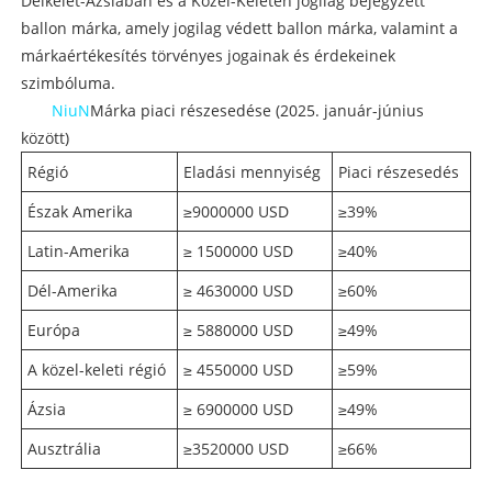
Délkelet-Ázsiában és a Közel-Keleten jogilag bejegyzett
ballon márka, amely jogilag védett ballon márka, valamint a
márkaértékesítés törvényes jogainak és érdekeinek
szimbóluma.
NiuN
Márka piaci részesedése (2025. január-június
között)
Régió
Eladási mennyiség
Piaci részesedés
Észak Amerika
≥9000000 USD
≥39%
Latin-Amerika
≥ 1500000 USD
≥40%
Dél-Amerika
≥ 4630000 USD
≥60%
Európa
≥ 5880000 USD
≥49%
A közel-keleti régió
≥ 4550000 USD
≥59%
Ázsia
≥ 6900000 USD
≥49%
Ausztrália
≥3520000 USD
≥66%