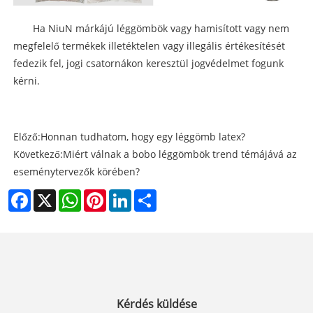
Ha NiuN márkájú léggömbök vagy hamisított vagy nem
megfelelő termékek illetéktelen vagy illegális értékesítését
fedezik fel, jogi csatornákon keresztül jogvédelmet fogunk
kérni.
Előző:
Honnan tudhatom, hogy egy léggömb latex?
Következő:
Miért válnak a bobo léggömbök trend témájává az
eseménytervezők körében?
Facebook
X
WhatsApp
Pinterest
LinkedIn
Share
Kérdés küldése