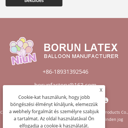
Beküldés
+86-18931392546
borunfactory@163.com
X
Cookie-kat használunk, hogy jobb
böngészési élményt kínáljunk, elemezzük
a webhely forgalmát és személyre szabjuk
Copyright © 2022 China Hebei Xiongxian Borun Latex Products Co.,
a tartalmat. Az oldal használatával Ön
LTD. - Balloon Arch, Bobo Balloons, Latex Balloon - Minden jog
elfogadja a cookie-k használatát.
fenntartva.