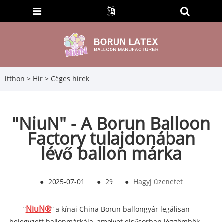
itthon
>
Hír
>
Céges hírek
"NiuN" - A Borun Balloon
Factory tulajdonában
lévő ballon márka
●
2025-07-01
●
29
●
Hagyj üzenetet
NiuN
®
“
” a kínai China Borun ballongyár legálisan
bejegyzett ballonmárkája, amelyet elsősorban léggömbök