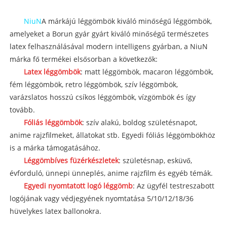
NiuN
A márkájú léggömbök kiváló minőségű léggömbök,
amelyeket a Borun gyár gyárt kiváló minőségű természetes
latex felhasználásával modern intelligens gyárban, a NiuN
márka fő termékei elsősorban a következők:
Latex léggömbök
: matt léggömbök, macaron léggömbök,
fém léggömbök, retro léggömbök, szív léggömbök,
varázslatos hosszú csíkos léggömbök, vízgömbök és így
tovább.
Fóliás léggömbök
: szív alakú, boldog születésnapot,
anime rajzfilmeket, állatokat stb. Egyedi fóliás léggömbökhöz
is a márka támogatásához.
Léggömbíves füzérkészletek
: születésnap, esküvő,
évforduló, ünnepi ünneplés, anime rajzfilm és egyéb témák.
Egyedi nyomtatott logó léggömb
: Az ügyfél testreszabott
logójának vagy védjegyének nyomtatása 5/10/12/18/36
hüvelykes latex ballonokra.