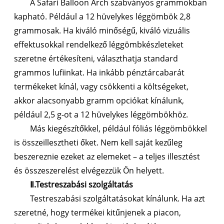
A Safari Balloon Arch szabványos grammokban
kapható. Például a 12 hüvelykes léggömbök 2,8
grammosak. Ha kiváló minőségű, kiváló vizuális
effektusokkal rendelkező léggömbkészleteket
szeretne értékesíteni, választhatja standard
grammos lufiinkat. Ha inkább pénztárcabarát
termékeket kínál, vagy csökkenti a költségeket,
akkor alacsonyabb gramm opciókat kínálunk,
például 2,5 g-ot a 12 hüvelykes léggömbökhöz.
Más kiegészítőkkel, például fóliás léggömbökkel
is összeillesztheti őket. Nem kell saját kezűleg
beszereznie ezeket az elemeket – a teljes illesztést
és összeszerelést elvégezzük Ön helyett.
Ⅱ.Testreszabási szolgáltatás
Testreszabási szolgáltatásokat kínálunk. Ha azt
szeretné, hogy termékei kitűnjenek a piacon,