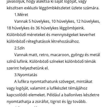
javasoljuk, hogy alakítsa ki saját logóját, vagy
készítsen exkluzív léggömbkészletet üzlete számára.
1.Méret
Vannak 5 hüvelykes, 10 hüvelykes, 12 hüvelykes,
18 hüvelykes és 36 hüvelykes léggömbjeink.
Különböző méreteket és mennyiségeket keverhet
különböző réteghatások létrehozásához.
2.Szín
Vannak matt, retro, macaroon, gyöngy és metál
színű lufiink. Különböző színeket különböző témák
szerint helyezhetünk el.
3.Nyomtatás
A lufikra nyomtathatunk szöveget, mintákat
vagy logóját, valamint a lufikészlet témájához
kapcsolódó elemeket. Például a balloníves készletre
nyomtathatja a zsiráfot, tigrist és így tovább.