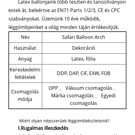
Latex ballonjaink több teszten és tanúsítványon
estek át, beleértve az EN71 Parts 1/2/3, CE és CPC
szabványokat. Üzemünk 10 éve működik,
léggömbjeinket a világ minden táján értékesítjük.
Név
Safari Balloon Arch
Használat
Dekoráció
Anyag
Latex, fólia
Kereskedelmi
DDP, DAP, CIF, EXW, FOB
feltételek
OPP 、 Vákuum csomagolás 、
Csomagolás
Márka csomagolás 、 Egyedi
módja
csomagolás
Miért olyan népszerűek léggömbkészleteink?
Ⅰ.Rugalmas illeszkedés