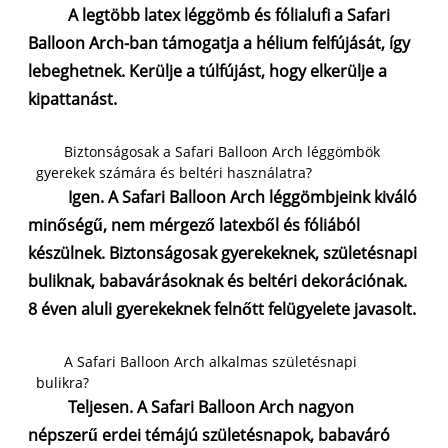
A legtöbb latex léggömb és fólialufi a Safari
Balloon Arch-ban támogatja a hélium felfújását, így
lebeghetnek. Kerülje a túlfújást, hogy elkerülje a
kipattanást.
Biztonságosak a Safari Balloon Arch léggömbök
gyerekek számára és beltéri használatra?
Igen. A Safari Balloon Arch léggömbjeink kiváló
minőségű, nem mérgező latexből és fóliából
készülnek. Biztonságosak gyerekeknek, születésnapi
buliknak, babavárásoknak és beltéri dekorációnak.
8 éven aluli gyerekeknek felnőtt felügyelete javasolt.
A Safari Balloon Arch alkalmas születésnapi
bulikra?
Teljesen. A Safari Balloon Arch nagyon
népszerű erdei témájú születésnapok, babaváró