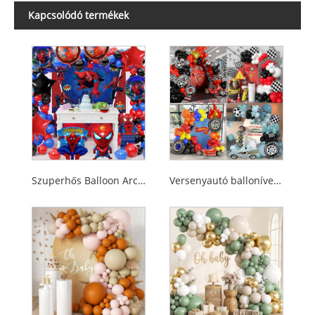
Kapcsolódó termékek
Szuperhős Balloon Arch Garland készlet
Versenyautó balloníves készlet