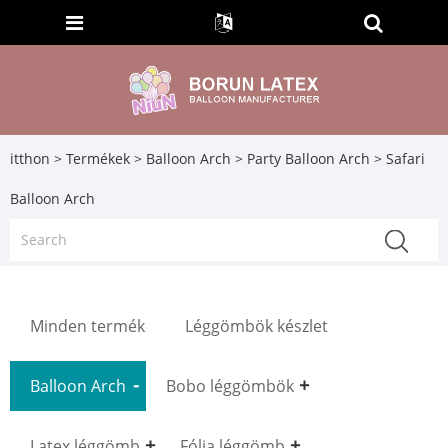
itthon
>
Termékek
>
Balloon Arch
>
Party Balloon Arch
> Safari
Balloon Arch
Minden termék
Léggömbök készlet
Balloon Arch
Bobo léggömbök
Latex léggömb
Fólia léggömb