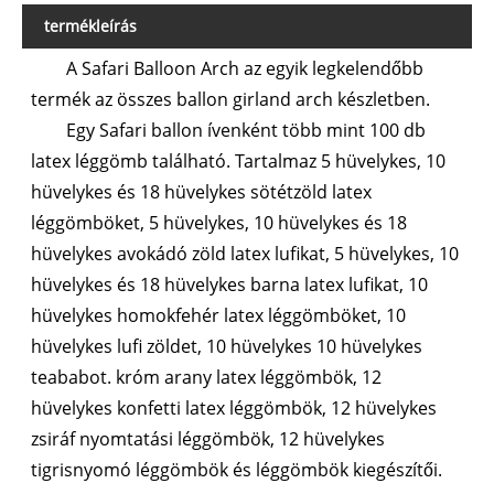
termékleírás
A Safari Balloon Arch az egyik legkelendőbb
termék az összes ballon girland arch készletben.
Egy Safari ballon ívenként több mint 100 db
latex léggömb található. Tartalmaz 5 hüvelykes, 10
hüvelykes és 18 hüvelykes sötétzöld latex
léggömböket, 5 hüvelykes, 10 hüvelykes és 18
hüvelykes avokádó zöld latex lufikat, 5 hüvelykes, 10
hüvelykes és 18 hüvelykes barna latex lufikat, 10
hüvelykes homokfehér latex léggömböket, 10
hüvelykes lufi zöldet, 10 hüvelykes 10 hüvelykes
teababot. króm arany latex léggömbök, 12
hüvelykes konfetti latex léggömbök, 12 hüvelykes
zsiráf nyomtatási léggömbök, 12 hüvelykes
tigrisnyomó léggömbök és léggömbök kiegészítői.