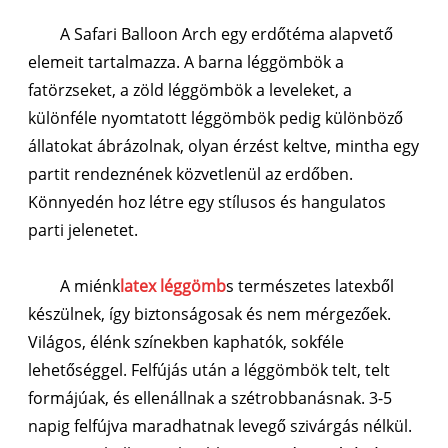
A Safari Balloon Arch egy erdőtéma alapvető
elemeit tartalmazza. A barna léggömbök a
fatörzseket, a zöld léggömbök a leveleket, a
különféle nyomtatott léggömbök pedig különböző
állatokat ábrázolnak, olyan érzést keltve, mintha egy
partit rendeznének közvetlenül az erdőben.
Könnyedén hoz létre egy stílusos és hangulatos
parti jelenetet.
A miénk
latex léggömb
s természetes latexből
készülnek, így biztonságosak és nem mérgezőek.
Világos, élénk színekben kaphatók, sokféle
lehetőséggel. Felfújás után a léggömbök telt, telt
formájúak, és ellenállnak a szétrobbanásnak. 3-5
napig felfújva maradhatnak levegő szivárgás nélkül.