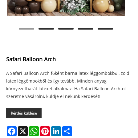
Safari Balloon Arch
A Safari Balloon Arch főként barna latex léggömbökből, zöld
latex léggömbökből és így tovább. Minden anyag
környezetbarát latexet alkalmaz. Ha Safari Balloon Arch-ot
szeretne vásárolni, küldje el nekünk kérdését!
Kérdés küldése
Facebook
X
WhatsApp
Pinterest
LinkedIn
Share